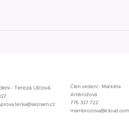
Člen vedení - Markéta
dení - Tereza Ulčová
Ambrožová
327
775 337 722
kaprova.terka@seznam.cz
mambrozova@icloud.co