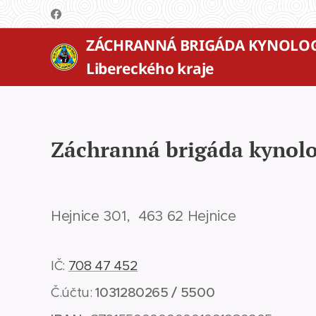
ZÁCHRANNÁ BRIGÁDA KYNOLO
Libereckého kraje
Záchranná brigáda kynolo
Hejnice 301,
463 62 Hejnice
IČ:
708 47 452
Č.účtu:
1031280265 / 5500