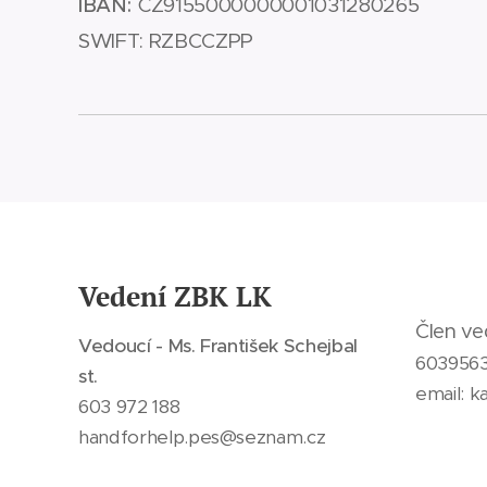
IBAN:
CZ9155000000001031280265
SWIFT: RZBCCZPP
Vedení ZBK LK
Člen ve
Vedoucí - Ms. František Schejbal
603956
st.
email: 
603 972 188
handforhelp.pes@seznam.cz