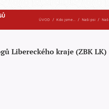
GŮ
ÚVOD
Kdo jsme...
Naši psi
Naš
gů Libereckého kraje (ZBK LK)