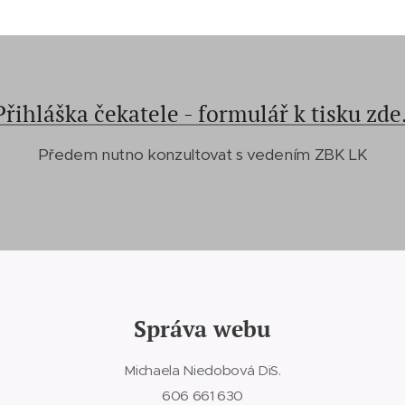
Přihláška čekatele - formulář k tisku zde
Předem nutno konzultovat s vedením ZBK LK
Správa webu
Michaela Niedobová DiS.
606 661 630