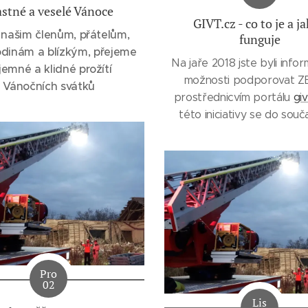
astné a veselé Vánoce
GIVT.cz - co to je a ja
našim členům, přátelům,
funguje
rodinám a blízkým, přejeme
Na jaře 2018 jste byli info
íjemné a klidné prožítí
možnosti podporovat Z
Vánočních svátků
prostřednicvím portálu
giv
této iniciativy se do souč
moc členů nezapojilo, ale 
se nám i v tak mamém poč
podařilo do dněšního dne,
nákupy na internetu, zí
bezmála dva tisíce koru
skutečnosti už přes dva tic
některé částky ještě.
Pro
02
Lis