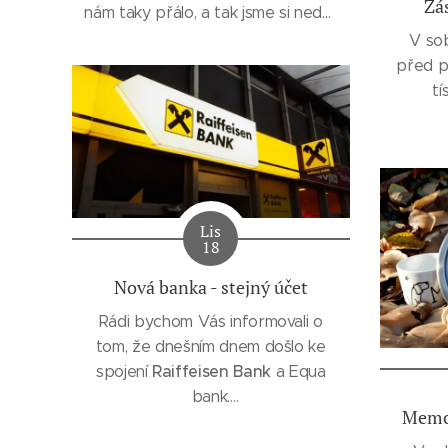
Zá
nám taky přálo, a tak jsme si neděli
pěkně užili a hezky si zacvičili.
V sob
před p
tí
Střed
Česk
destru
Ověřov
Lis
Lucka 
18
ČR (
Nová banka - stejný účet
Rádi bychom Vás informovali o
tom, že dnešním dnem došlo ke
Raiffeisen Bank
spojení
a Equa
bank.
Memor
Nyní tedy máme náše účty u
Raiffeinsen Bank (RB)