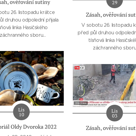
sah, ověřování sutiny
29
otu 26. listopadu krátce
Zásah, ověřování sut
ůl druhou odpolední přijala
V sobotu 26. listopadu 
sňová linka Hasičského
před půl druhou odpolední
záchranného sboru
tísňová linka Hasičsk
očeského kraje od Policie
záchranného sbor
é republiky informaci o
Středočeského kraje od P
kci stodoly v obci Poboří.
České republiky inform
ání sutiny se zúčastnila i
destrukci stodoly v obci 
Čeňková, která má za SZBK
Ověřování sutiny se zúčas
ZBKLK) atest na sutinové
Lucka Čeňková, která má 
vyhledávání.
ČR (ZBKLK) atest na sut
vyhledávání.
Lis
Lis
10
03
iál Oldy Dvoroka 2022
Zásah, ověřování sut