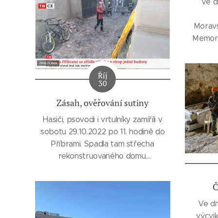
Ve d
Jediná změna která se Vás týká, je
změna kódu banky, vše ostatní
Moravs
zůstalo stejné
Memori
Číslo účtu u RB je tedy
závod
1031280265 / 5500
Závod
Říj
krásn
30
k
Za naš
Zásah, ověřování sutiny
Štěp
Hasiči, psovodi i vrtulníky zamířili v
Amálko
sobotu 29.10.2022 po 11. hodině do
Příbrami. Spadla tam střecha
rekonstruovaného domu.
Ověřování sutiny se zúčastnila i
Lucka Čeňková, která má za SZBK
Č
ČR (ZBKLK) atest na sutinové
Ve dn
vyhledávání.
výcvi