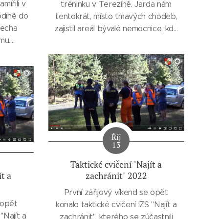
amířili v
tréninku v Terezíně. Jarda nám
odině do
tentokrát, místo tmavých chodeb,
řecha
zajistil areál bývalé nemocnice, kde
mu.
se kromě běžných místností s
tnila i
různými zákoutími nacházely i
za SZBK
rozsáhlé sklepy, takže i tmy jsme si
inové
užili požehnaně.
Říj
13
Taktické cvičení "Najít a
zachránit" 2022
ít a
První zářijový víkend se opět
 opět
konalo taktické cvičení IZS "Najít a
"Najít a
zachránit", kterého se zúčastnili