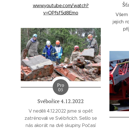
Šť
www.youtube.com/watch?
v=OPfsf5d8Emo
Všem 
jejich 
př
Pro
05
Svébořice 4.12.2022
V neděli 4.12.2022 jsme si opět
zatrénovali ve Svébřicích. Sešlo se
nás akorát na dvě skupiny. Počasí