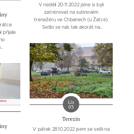
V neděli 20.11.2022 jsme si byli
zatrénovat na sutinovém
iny
trenažéru ve Chbanech (u Žatce).
krátce
Sešlo se nás tak akorát na
 přijala
pohodový trénink ve dvou
ého
skupinách. Je asi pravda, že
u
listopadové počasí na Žatecku
olicie
mohli být malinko lepší, ale i tak se
aci o
neděle vydařila.
Poboří.
I buřtíky jsme i nakonec na ohýnku
tnila i
opekli...
za SZBK
inové
Lis
03
Terezín
iny
V pátek 28.10.2022 jsem se sešli na