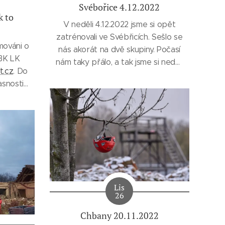
Svébořice 4.12.2022
k to
V neděli 4.12.2022 jsme si opět
zatrénovali ve Svébřicích. Sešlo se
rmováni o
nás akorát na dvě skupiny. Počasí
BK LK
nám taky přálo, a tak jsme si neděli
t.cz
. Do
pěkně užili a hezky si zacvičili.
asnosti
i přesto
tu lidí
 našimi
skat
n (Ve
íci ale
..
Lis
26
Chbany 20.11.2022