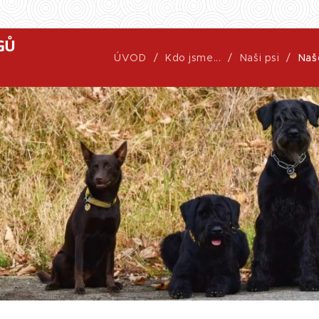
GŮ
ÚVOD
Kdo jsme...
Naši psi
Naš