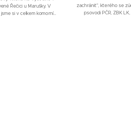
zachránit", kterého se zúč
ené Řečici u Marušky. V
psovodi PČR, ZBK LK,
 jsme si v celkem komorním
Libereckeho kraje a nez
čtu zacvičili v okolních
organizace Elva help. Cvič
ch, v bývalém kravíně, na
primárně orientiváno na man
u, v rakvích... Večer jsme si
( praktické stopovani
i buřty a v neděli se pak
vičilo na pile v Želivu.