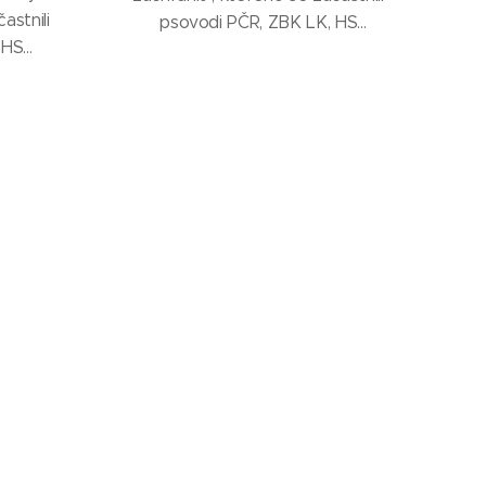
astnili
psovodi PČR, ZBK LK, HS
 HS
Libereckeho kraje a nezisková
isková
organizace Elva help. Cvičení bylo
ení bylo
primárně orientiváno na mantrailing
trailing
( praktické stopovani).
).