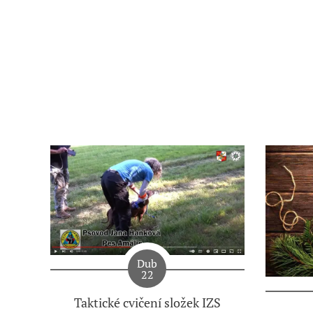
Dub
22
Taktické cvičení složek IZS