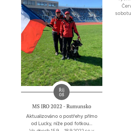
Červ
sobotu
po
budová
špejchar
opekl
c
Říj
08
MS IRO 2022 - Rumunsko
Aktualizováno o postřehy přímo
od Lucky, níže pod fotkou...
Ve dnech 15.9. - 18.9.2022 se v