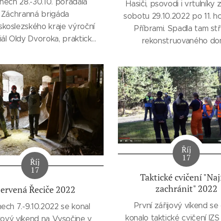
nech 28.-30.10. pořádala
Hasiči, psovodi i vrtulníky z
Záchranná brigáda
sobotu 29.10.2022 po 11. h
koslezského kraje výroční
Příbrami. Spadla tam st
ál Oldy Dvoroka, praktický
rekonstruovaného do
 záchranných týmů 2022.
Ověřování sutiny se zúčas
 byl umístěn do prostředí
Lucka Čeňková, která má 
ých Hostýnských vrchů, do
ČR (ZBKLK) atest na sut
atastru obce Rusava.
vyhledávání.
í ZBK se závodu zúčastnily
ánka s Dailí a Johankou s
u s umístěním na krásném
4.místě.
Říj
Holky, děkujeme za...
17
Říj
17
Taktické cvičení "Naj
zachránit" 2022
ervená Řeciče 2022
První zářijový víkend se
ech 7.-9.10.2022 se konal
konalo taktické cvičení IZS 
kový víkend na Vysočine v