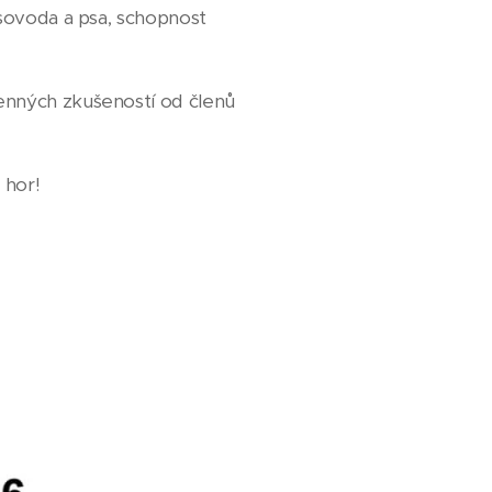
psovoda a psa, schopnost
enných zkušeností od členů
h hor!