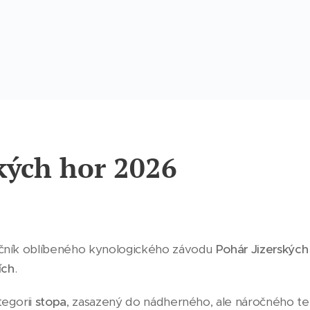
kých hor 2026
očník oblíbeného kynologického závodu
Pohár Jizerských
ích
.
tegorii
stopa
, zasazený do nádherného, ale náročného te