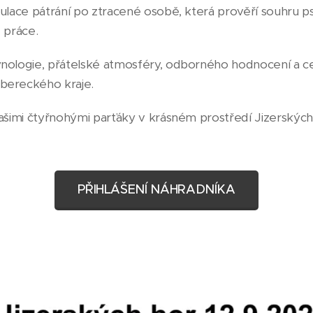
mulace pátrání po ztracené osobě, která prověří souhru 
 práce.
ynologie, přátelské atmosféry, odborného hodnocení a c
ibereckého kraje.
vašimi čtyřnohými parťáky v krásném prostředí Jizerskýc
PŘIHLÁŠENÍ NÁHRADNÍKA