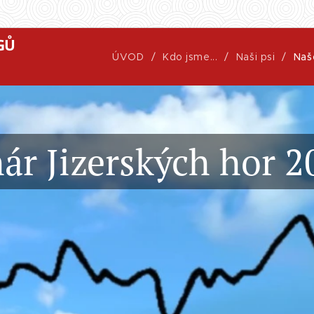
GŮ
ÚVOD
Kdo jsme...
Naši psi
Naš
ár Jizerských hor 