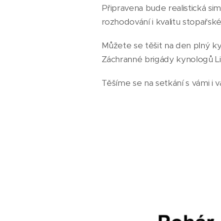
Připravena bude realistická si
rozhodování i kvalitu stopařské
Můžete se těšit na den plný k
Záchranné brigády kynologů L
Těšíme se na setkání s vámi i 