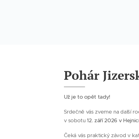
Pohár Jizers
Už je to opět tady!
Srdečně vás zveme na další r
v sobotu
12. září 2026 v Hejnic
Čeká vás praktický závod v ka