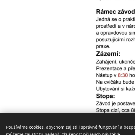
Používáme cookies, abychom zajistili správné fungování a bezp
můžeme zajistit tu nejlepší zkušenost při jejich návštěvě.