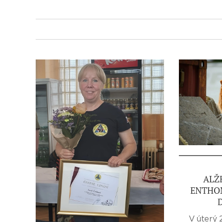
ALŽ
ENTHO
V úterý 