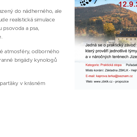
sazený do nádherného, ale
de realistická simulace
u psovoda a psa,
.
ské atmosféry, odborného
ranné brigády kynologů
i parťáky v krásném