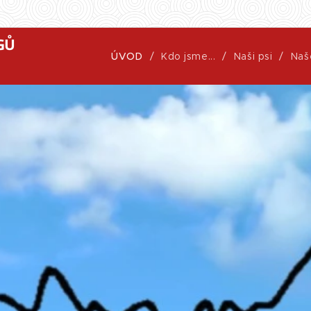
GŮ
ÚVOD
Kdo jsme...
Naši psi
Naš