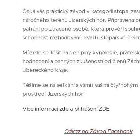
Čeká vás praktický závod v kategorii
stopa
, za
náročného terénu Jizerských hor. Připravena bu
pátrání po ztracené osobě, která prověří souhr
schopnost rozhodování i kvalitu stopařské práce
Můžete se těšit na den plný kynologie, přátel
hodnocení a cenných zkušeností od členů Zách
Libereckého kraje.
Těšíme se na setkání s vámi i vašimi čtyřnohým
prostředí Jizerských hor!
Více informací zde a přihlášení ZDE
Odkaz na Závod Facebook