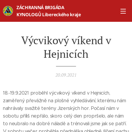
ZÁCHRANNÁ BRIGÁDA
KYNOLOGŮ Libereckého kraje
Výcvikový víkend v
Hejnicích
20.09.2021
18.-19.9.2021 proběhl výcvikový víkend v Hejnicích,
zaměřený převážně na plošné vyhledávání, kterému nám
nahrávaly svažité terény Jizerských hor. Počasí nám v
sobotu příliš nepřálo, skoro celý den propršelo, ale nám
to neubralo na dobré náladě a trénovali jsme jak se patří.
V sobotu večer proběhla přednáška ohledně šíření pachu