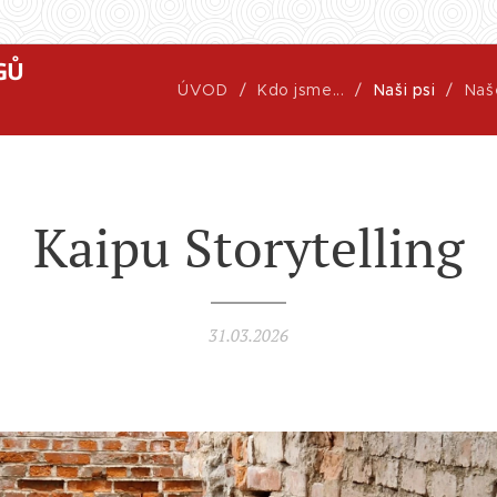
GŮ
ÚVOD
Kdo jsme...
Naši psi
Naš
Kaipu Storytelling
31.03.2026