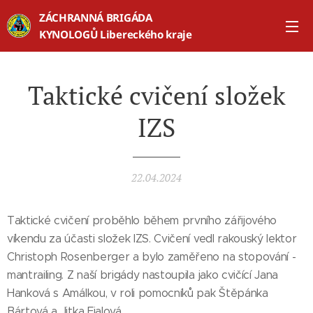
ZÁCHRANNÁ BRIGÁDA
KYNOLOGŮ Libereckého kraje
Taktické cvičení složek
IZS
22.04.2024
Taktické cvičení proběhlo během prvního zářijového
víkendu za účasti složek IZS. Cvičení vedl rakouský lektor
Christoph Rosenberger a bylo zaměřeno na stopování -
mantrailing. Z naší brigády nastoupila jako cvičící Jana
Hanková s Amálkou, v roli pomocníků pak Štěpánka
Bártová a Jitka Fialová.