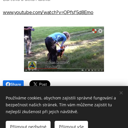
www.youtube.com/watch?v=OPfsf5d8Emo
Share
Používáme cookies, abychom zajistili správné fungování a
bezpečnost našich stránek. Tím vám můžeme zajistit tu
nejlepší zkušenost při jejich návštěvě.
Aktualizováno 6.7.2026
Přijmout nezbytné
Přijmout vše