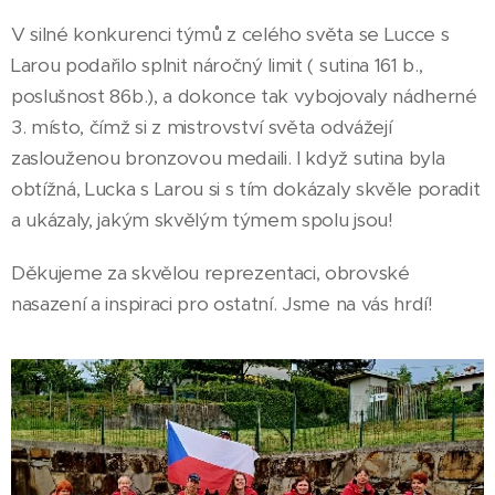
V silné konkurenci týmů z celého světa se Lucce s
Larou podařilo splnit náročný limit ( sutina 161 b.,
poslušnost 86b.), a dokonce tak vybojovaly nádherné
3. místo, čímž si z mistrovství světa odvážejí
zaslouženou bronzovou medaili. I když sutina byla
obtížná, Lucka s Larou si s tím dokázaly skvěle poradit
a ukázaly, jakým skvělým týmem spolu jsou!
Děkujeme za skvělou reprezentaci, obrovské
nasazení a inspiraci pro ostatní. Jsme na vás hrdí!