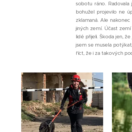
sobotu ráno. Radovala 
bohužel projevilo ne ú
zklamaná. Ale nakonec li
jiných zemí. Účast zemí
lidé přijeli. Škoda jen,
jsem se musela potýkat,
říct, že i za takových po