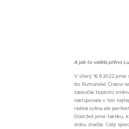
A jak to vidě
la přímo Lu
V úterý 16.9.2022 jsme
do Rumunské Craiovi na M
zaskočila teplotní změna
nastupovala v ten nejte
reálná sutina ale perfek
Dodrželi jsme taktiku, 
dobu značila. Celý spec