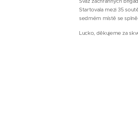
Svaz záchranných brigá
Startovala mezi 35 sout
sedmém místě se splně
Lucko, děkujeme za skv