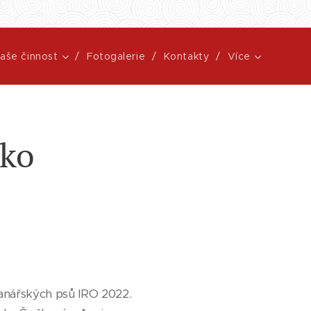
aše činnost
Fotogalerie
Kontakty
Více
sko
ranářských psů IRO 2022.