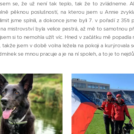
jsem se, že už není tak teplo, tak že to zvládneme. Al
plně pěknou poslušností, na kterou jsem u Annie zvykl
mit jsme splnili, a dokonce jsme byli 7. v pořadí z 35ti
 na mistrovství byla velice pestrá, až mě to samotnou př
 že jsem si to nemohla užít víc. Hned v začátku mě popadla
 takže jsem v době volna ležela na pokoji a kurýrovala s
dmínek se mnou pracuje a je na ní spoleh, a to je to nejdůle