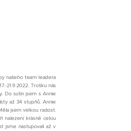
oby našeho team leadera
17.-21.9.2022. Trošku nás
ky. Do sutin jsem s Annie
ísty až 34 stupňů. Annie
 Měla jsem velkou radost.
ři nalezení krásně celou
st jsme nastupovali až v