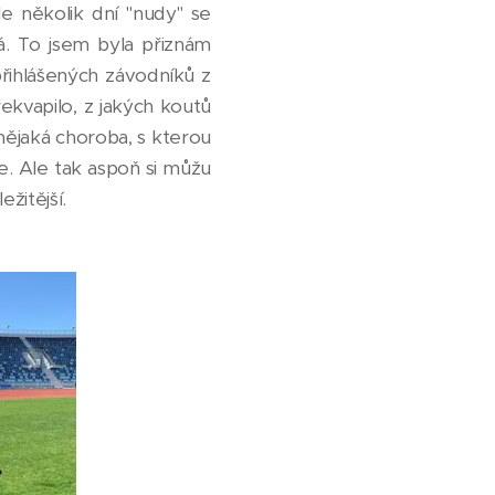
e několik dní "nudy" se
á. To jsem byla přiznám
 přihlášených závodníků z
ekvapilo, z jakých koutů
 nějaká choroba, s kterou
e. Ale tak aspoň si můžu
žitější.