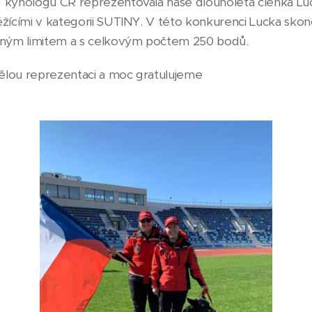
d kynologů ČR reprezentovala naše dlouholetá členka Lu
ěžícími v kategorii SUTINY. V této konkurenci Lucka skon
ným limitem a s celkovým počtem 250 bodů.
ělou reprezentaci a moc gratulujeme