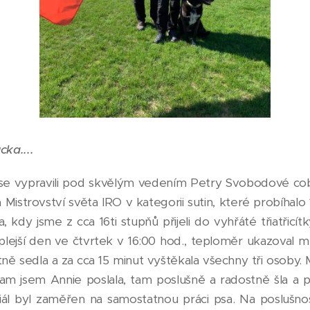
cka....
 se vypravili pod skvělým vedením Petry Svobodové c
istrovství světa IRO v kategorii sutin, které probíhalo 
, kdy jsme z cca 16ti stupňů přijeli do vyhřáté třiatřicít
plejší den ve čtvrtek v 16:00 hod., teploměr ukazoval m
tně sedla a za cca 15 minut vyštěkala všechny tři osoby.
kam jsem Annie poslala, tam poslušně a radostně šla a p
iál byl zaměřen na samostatnou práci psa. Na poslušno