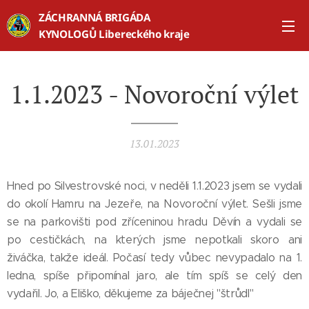
ZÁCHRANNÁ BRIGÁDA
KYNOLOGŮ Libereckého kraje
1.1.2023 - Novoroční výlet
13.01.2023
Hned po Silvestrovské noci, v neděli 1.1.2023 jsem se vydali
do okolí Hamru na Jezeře, na Novoroční výlet. Sešli jsme
se na parkovišti pod zříceninou hradu Děvín a vydali se
po cestičkách, na kterých jsme nepotkali skoro ani
živáčka, takže ideál. Počasí tedy vůbec nevypadalo na 1.
ledna, spíše připomínal jaro, ale tím spíš se celý den
vydařil. Jo, a Eliško, děkujeme za báječnej "štrůdl"