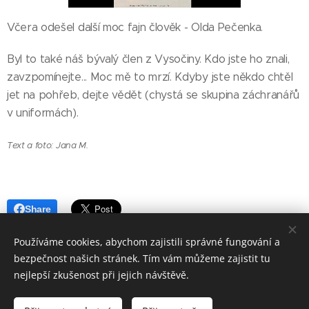
Včera odešel další moc fajn člověk - Olda Pečenka.
Byl to také náš bývalý člen z Vysočiny. Kdo jste ho znali,
zavzpomínejte... Moc mě to mrzí. Kdyby jste někdo chtěl
jet na pohřeb, dejte vědět (chystá se skupina záchranářů
v uniformách).
Text a foto: Jana M.
Share
Používáme cookies, abychom zajistili správné fungování a
bezpečnost našich stránek. Tím vám můžeme zajistit tu
nejlepší zkušenost při jejich návštěvě.
Aktualizováno 6.7.2026