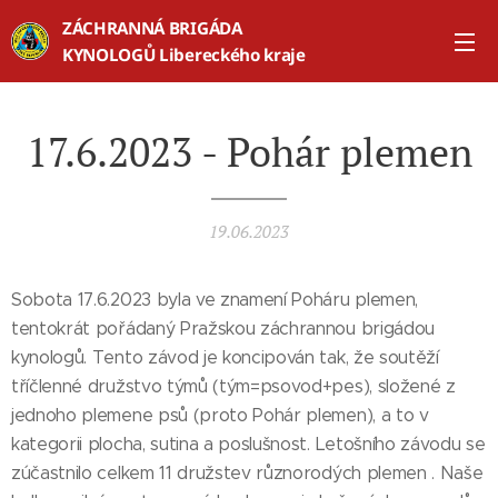
ZÁCHRANNÁ BRIGÁDA
KYNOLOGŮ Libereckého kraje
17.6.2023 - Pohár plemen
19.06.2023
Sobota 17.6.2023 byla ve znamení Poháru plemen,
tentokrát pořádaný Pražskou záchrannou brigádou
kynologů. Tento závod je koncipován tak, že soutěží
tříčlenné družstvo týmů (tým=psovod+pes), složené z
jednoho plemene psů (proto Pohár plemen), a to v
kategorii plocha, sutina a poslušnost. Letošního závodu se
zúčastnilo celkem 11 družstev různorodých plemen . Naše