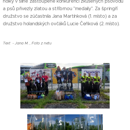
holky v silné zastoupené konkurenci zkušených psovodů
a psů přivezly zlatou a stříbrnou "medaily". Za špringří
družstvo se zúčastnila Jana Martínková (1. místo) a za
družstvo holandských ovčáků Lucie Čeňková (2. místo).
Text - Jana M. , Foto z netu