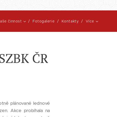
aše činnost
Fotogalerie
Kontakty
Více
 SZBK ČR
votně plánované lednové
zen. Akce probíhala na