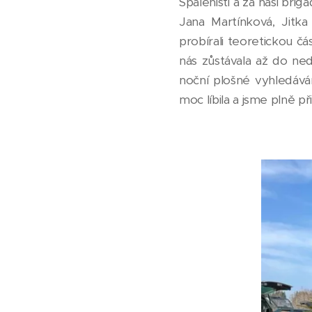
Spáleništi a za naši bri
Jana Martínková, Jitk
probírali teoretickou čá
nás zůstávala až do ned
noční plošné vyhledáván
moc líbila a jsme plně p