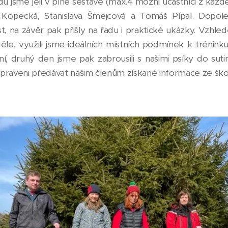
gádu jsme jeli v plné sestavě (max.4 možní účastníci z každ
a Kopecká, Stanislava Šmejcová a Tomáš Pípal. Dop
st, na závěr pak přišly na řadu i praktické ukázky. Vzhl
ěle, využili jsme ideálních místních podmínek k trénink
í, druhý den jsme pak zabrousili s našimi psíky do su
řipraveni předávat našim členům získané informace ze škole