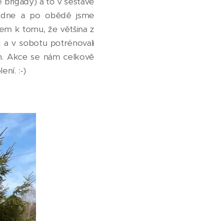
é brigády) a to v sestavě
oledne a po obědě jsme
edem k tomu, že většina z
u a v sobotu potrénovali
tin. Akce se nám celkově
ní. :-)