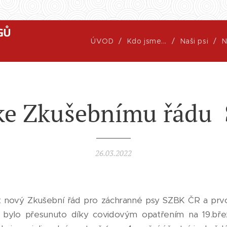
GŮ
ÚVOD
Kdo jsme...
Naši psi
N
 ke Zkušebnímu řádu
26.03.2022
ost nový Zkušební řád pro záchranné psy SZBK ČR a pr
 bylo přesunuto díky covidovým opatřením na 19.bře