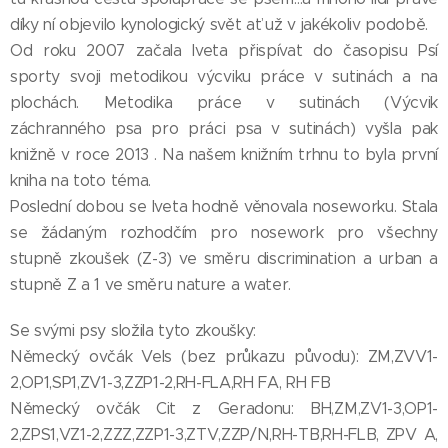
díky ní objevilo kynologický svět ať už v jakékoliv podobě.
Od roku 2007 začala Iveta přispívat do časopisu Psí
sporty svoji metodikou výcviku práce v sutinách a na
plochách. Metodika práce v sutinách (Výcvik
záchranného psa pro práci psa v sutinách) vyšla pak
knižně v roce 2013 . Na našem knižním trhnu to byla první
kniha na toto téma.
Poslední dobou se Iveta hodně věnovala noseworku. Stala
se žádaným rozhodčím pro nosework pro všechny
stupně zkoušek (Z-3) ve směru discrimination a urban a
stupně Z a 1 ve směru nature a water.
Se svými psy složila tyto zkoušky:
Německý ovčák Vels (bez průkazu původu): ZM,ZVV1-
2,OP1,SP1,ZV1-3,ZZP1-2,RH-FLA,RH FA, RH FB
Německý ovčák Cit z Geradonu: BH,ZM,ZV1-3,OP1-
2,ZPS1,VZ1-2,ZZZ,ZZP1-3,ZTV,ZZP/N,RH-TB,RH-FLB, ZPV A,