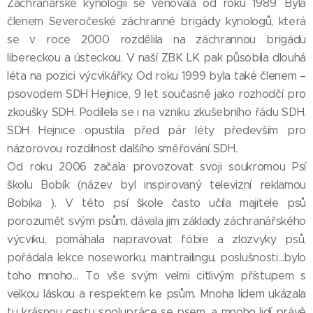
Záchranářské kynologii se věnovala od roku 1989. Byla
členem Severočeské záchranné brigády kynologů, která
se v roce 2000 rozdělila na záchrannou brigádu
libereckou a ústeckou. V naší ZBK LK pak působila dlouhá
léta na pozici výcvikářky. Od roku 1999 byla také členem –
psovodem SDH Hejnice, 9 let současně jako rozhodčí pro
zkoušky SDH. Podílela se i na vzniku zkušebního řádu SDH.
SDH Hejnice opustila před pár léty především pro
názorovou rozdílnost dalšího směřování SDH.
Od roku 2006 začala provozovat svoji soukromou Psí
školu Bobík (název byl inspirovaný televizní reklamou
Bobika ). V této psí škole často učila majitele psů
porozumět svým psům, dávala jim základy záchranářského
výcviku, pomáhala napravovat fóbie a zlozvyky psů,
pořádala lekce noseworku, maintrailingu, poslušnosti…bylo
toho mnoho… To vše svým velmi citlivým přístupem s
velkou láskou a respektem ke psům. Mnoha lidem ukázala
tu krásnou cestu spolupráce se psem…a mnoho lidí právě