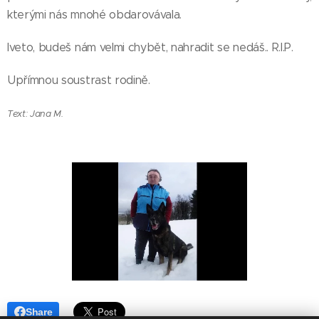
kterými nás mnohé obdarovávala.
Iveto, budeš nám velmi chybět, nahradit se nedáš.. R.I.P.
Upřímnou soustrast rodině.
Text: Jana M.
Share