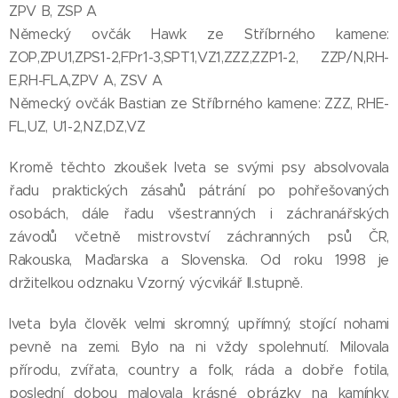
ZPV B, ZSP A
Německý ovčák Hawk ze Stříbrného kamene:
ZOP,ZPU1,ZPS1-2,FPr1-3,SPT1,VZ1,ZZZ,ZZP1-2, ZZP/N,RH-
E,RH-FLA,ZPV A, ZSV A
Německý ovčák Bastian ze Stříbrného kamene: ZZZ, RHE-
FL,UZ, U1-2,NZ,DZ,VZ
Kromě těchto zkoušek Iveta se svými psy absolvovala
řadu praktických zásahů pátrání po pohřešovaných
osobách, dále řadu všestranných i záchranářských
závodů včetně mistrovství záchranných psů ČR,
Rakouska, Maďarska a Slovenska. Od roku 1998 je
držitelkou odznaku Vzorný výcvikář II.stupně.
Iveta byla člověk velmi skromný, upřímný, stojící nohami
pevně na zemi. Bylo na ni vždy spolehnutí. Milovala
přírodu, zvířata, country a folk, ráda a dobře fotila,
poslední dobou malovala krásné obrázky na kamínky,