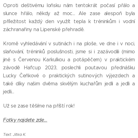
Oproti deštivému loňsku nám tentokrát počasí přálo a
slunce hřálo, někdy až moc… Ale zase alespoň byla
příležitost každý den využít tepla k tréninkům i vodní
záchranařiny na Lipenské přehradě.
Kromě vyhledávání v sutinách i na ploše, ve dne i v noci,
slaňování, tréninků poslušnosti, jsme si i zazávodili (mimo
jiné s Červenou Karkulkou a potápěčem) v praktickém
závodě Hafcup 2023, poslechli poutavou přednášku
Lucky Čeňkové o praktických sutinových výjezdech a
také díky našim dvěma skvělým kuchařům jedli a jedli a
jedli…
Už se zase těšíme na příští rok!
Fotky najdete zde...
Text: Jitka K.