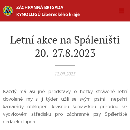
ZÁCHRANNÁ BRIGÁDA
KYNOLOGŮ Libereckého kraje
Letní akce na Spáleništi
20.-27.8.2023
12.09.2023
Každý má asi jiné představy o hezky strávené letní
dovolené, my si ji týden užili se svými psími i nepsími
kamarády obklopeni krásnou šumavskou přírodou ve
výcvikovém středisku pro záchranné psy Spáleniště
nedaleko Lipna.