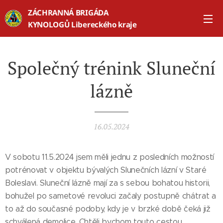
ZÁCHRANNÁ BRIGÁDA
KYNOLOGŮ Libereckého kraje
Společný trénink Sluneční
lázně
16.05.2024
V sobotu 11.5.2024 jsem měli jednu z posledních možností
potrénovat v objektu bývalých Slunečních lázní v Staré
Boleslavi. Sluneční lázně mají za s sebou bohatou historii,
bohužel po sametové revoluci začaly postupně chátrat a
to až do současné podoby, kdy je v brzké době čeká již
schválená demolice. Chtěli bychom touto cestou