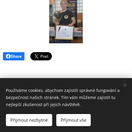
Share
Používáme cookies, abychom zajistili správné fungování a
bezpečnost našich stránek. Tím vám můžeme zajistit tu
nejlepší zkušenost při jejich návštěvě.
Aktualizováno 6.7.2026
Přijmout nezbytné
Přijmout vše
Cookies