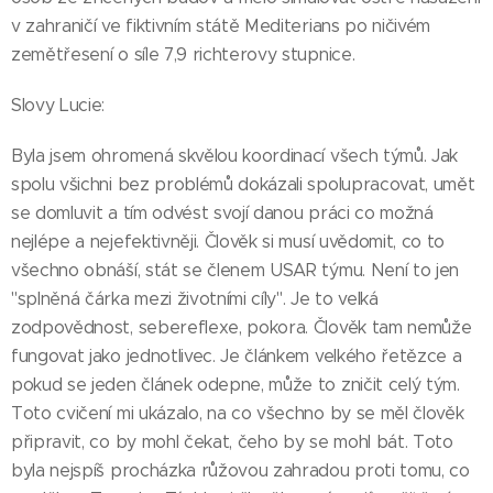
v zahraničí ve fiktivním státě Mediterians po ničivém
zemětřesení o síle 7,9 richterovy stupnice.
Slovy Lucie:
Byla jsem ohromená skvělou koordinací všech týmů. Jak
spolu všichni bez problémů dokázali spolupracovat, umět
se domluvit a tím odvést svojí danou práci co možná
nejlépe a nejefektivněji. Člověk si musí uvědomit, co to
všechno obnáší, stát se členem USAR týmu. Není to jen
"splněná čárka mezi životními cíly". Je to velká
zodpovědnost, sebereflexe, pokora. Člověk tam nemůže
fungovat jako jednotlivec. Je článkem velkého řetězce a
pokud se jeden článek odepne, může to zničit celý tým.
Toto cvičení mi ukázalo, na co všechno by se měl člověk
připravit, co by mohl čekat, čeho by se mohl bát. Toto
byla nejspíš procházka růžovou zahradou proti tomu, co