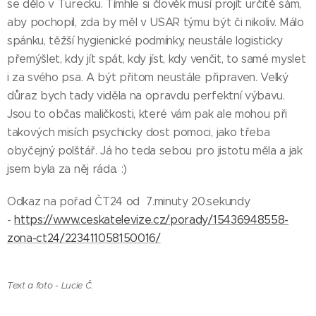
se dělo v Turecku. Tímhle si člověk musí projít určitě sám,
aby pochopil, zda by měl v USAR týmu být či nikoliv. Málo
spánku, těžší hygienické podmínky, neustále logisticky
přemýšlet, kdy jít spát, kdy jíst, kdy venčit, to samé myslet
i za svého psa. A být přitom neustále připraven. Velký
důraz bych tady viděla na opravdu perfektní výbavu.
Jsou to občas maličkosti, které vám pak ale mohou při
takových misích psychicky dost pomoci, jako třeba
obyčejný polštář. Já ho teda sebou pro jistotu měla a jak
jsem byla za něj ráda. :)
Odkaz na pořad ČT24 od 7.minuty 20.sekundy
-
https://www.ceskatelevize.cz/porady/15436948558-
zona-ct24/223411058150016/
Text a foto - Lucie Č.