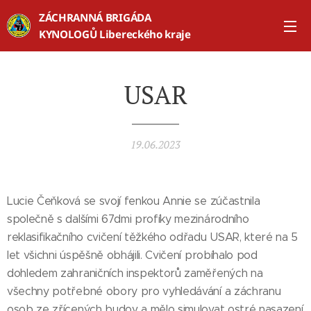
ZÁCHRANNÁ BRIGÁDA
KYNOLOGŮ Libereckého kraje
USAR
19.06.2023
Lucie Čeňková se svojí fenkou Annie se zúčastnila
společně s dalšími 67dmi profíky mezinárodního
reklasifikačního cvičení těžkého odřadu USAR, které na 5
let všichni úspěšně obhájili. Cvičení probíhalo pod
dohledem zahraničních inspektorů zaměřených na
všechny potřebné obory pro vyhledávání a záchranu
osob ze zřícených budov a mělo simulovat ostré nasazení