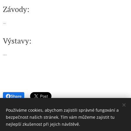
Závody:
....
Výstavy:
.....
Share
Používáme cookies, abychom zajistili správné fungování a
bezpečnost našich stránek. Tím vám můžeme zajistit tu
nejlepší zkušenost při jejich návštěvě.
Aktualizováno 6.7.2026