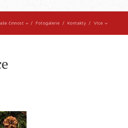
aše činnost
Fotogalerie
Kontakty
Více
ce