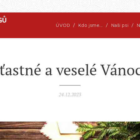
GŮ
ÚVOD
Kdo jsme...
Naši psi
N
ťastné a veselé Váno
24.12.2023