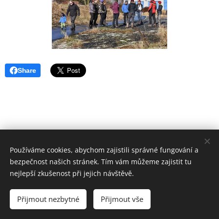
Share
Používáme cookies, abychom zajistili správné fungování a
bezpečnost našich stránek. Tím vám můžeme zajistit tu
nejlepší zkušenost při jejich návštěvě.
Aktualizováno 6.7.2026
Přijmout nezbytné
Přijmout vše
Cookies