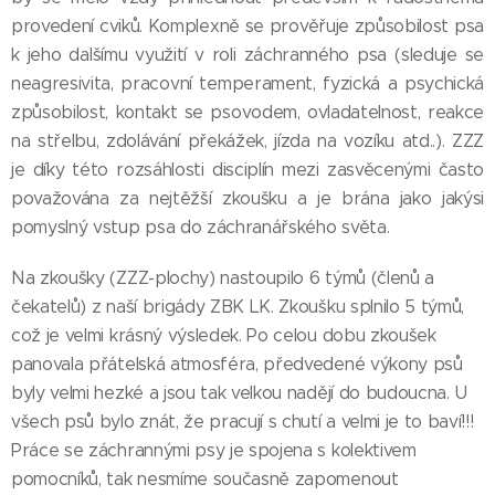
provedení cviků. Komplexně se prověřuje způsobilost psa
k jeho dalšímu využití v roli záchranného psa (sleduje se
neagresivita, pracovní temperament, fyzická a psychická
způsobilost, kontakt se psovodem, ovladatelnost, reakce
na střelbu, zdolávání překážek, jízda na vozíku atd..). ZZZ
je díky této rozsáhlosti disciplín mezi zasvěcenými často
považována za nejtěžší zkoušku a je brána jako jakýsi
pomyslný vstup psa do záchranářského světa.
Na zkoušky (ZZZ-plochy) nastoupilo 6 týmů (členů a
čekatelů) z naší brigády ZBK LK. Zkoušku splnilo 5 týmů,
což je velmi krásný výsledek. Po celou dobu zkoušek
panovala přátelská atmosféra, předvedené výkony psů
byly velmi hezké a jsou tak velkou nadějí do budoucna. U
všech psů bylo znát, že pracují s chutí a velmi je to baví!!!
Práce se záchrannými psy je spojena s kolektivem
pomocníků, tak nesmíme současně zapomenout