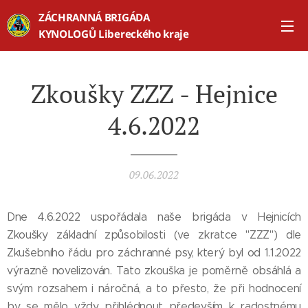
ZÁCHRANNÁ BRIGÁDA
KYNOLOGŮ Libereckého kraje
Zkoušky ZZZ - Hejnice
4.6.2022
09.06.2022
Dne 4.6.2022 uspořádala naše brigáda v Hejnicích
Zkoušky základní způsobilosti (ve zkratce "ZZZ") dle
Zkušebního řádu pro záchranné psy, který byl od 1.1.2022
výrazně novelizován. Tato zkouška je poměrně obsáhlá a
svým rozsahem i náročná, a to přesto, že při hodnocení
by se mělo vždy přihlédnout především k radostnému